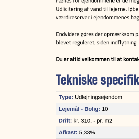
Fælles for ejendommene er de m
Udlicitering af vand til lejerne, lø
værdireserver i ejendommenes bag
Endvidere gøres der opmærksom på, 
blevet reguleret, siden indflytning.
Du er altid velkommen til at konta
Tekniske specifi
Type:
Udlejningsejendom
Lejemål - Bolig:
10
Drift:
kr. 310, - pr. m2
Afkast:
5,33%