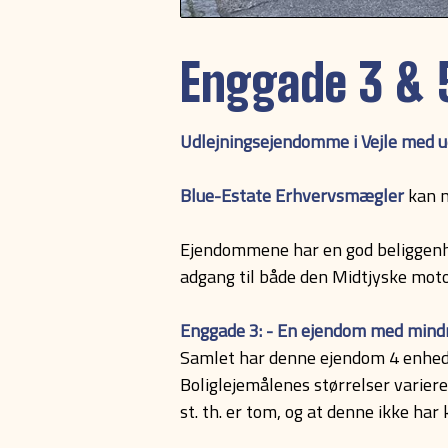
Enggade 3 & 5
Udlejningsejendomme i Vejle med u
Blue-Estate Erhvervsmægler
kan n
Ejendommene har en god beliggenhed
adgang til både den Midtjyske moto
Enggade 3: - En ejendom med mind
Samlet har denne ejendom 4 enhede
Boliglejemålenes størrelser varier
st. th. er tom, og at denne ikke ha