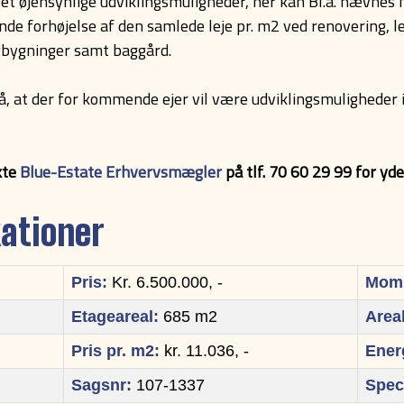
eget øjensynlige udviklingsmuligheder, her kan Bl.
bende forhøjelse af den samlede leje pr. m2 ved renovering, l
bygninger samt baggård.
at der for kommende ejer vil være udviklingsmuligheder i fo
kte
Blue-Estate Erhvervsmægler
på tlf. 70 60 29 99 for yde
kationer
Pris:
Kr. 6.500.000, -
Mom
Etageareal:
685 m2
Areal
Pris pr. m2:
kr. 11.036, -
Ener
Sagsnr:
107-1337
Spec