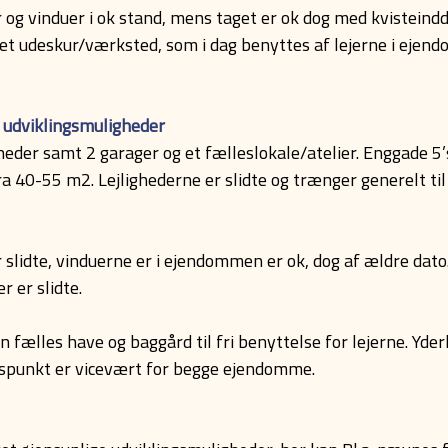
og vinduer i ok stand, mens taget er ok dog med kvisteind
l et udeskur/værksted, som i dag benyttes af lejerne i ej
 udviklingsmuligheder
heder samt 2 garager og et fælleslokale/atelier. Enggade 5
ra 40-55 m2. Lejlighederne er slidte og trænger generelt til
lidte, vinduerne er i ejendommen er ok, dog af ældre dato
 er slidte.
fælles have og baggård til fri benyttelse for lejerne. Yder
dspunkt er vicevært for begge ejendomme.