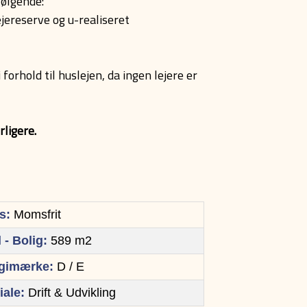
a. nævnes følgende:
ejereserve og u-realiseret
rhold til huslejen, da ingen lejere er
rligere.
s:
Momsfrit
 - Bolig:
589
m2
gimærke:
D / E
iale:
Drift & Udvikling