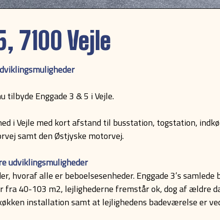
, 7100 Vejle
dviklingsmuligheder
u tilbyde Enggade 3 & 5 i Vejle.
 i Vejle med kort afstand til busstation, togstation, indkø
rvej samt den Østjyske motorvej.
re udviklingsmuligheder
r, hvoraf alle er beboelsesenheder. Enggade 3’s samlede b
er fra 40-103 m2, lejlighederne fremstår ok, dog af ældre d
r køkken installation samt at lejlighedens badeværelse er v